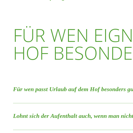
Wir arbeiten daran, künftig E-Ladestationen direkt auf dem Hof 
Tipp: Manche Busse fahren hier nach Bedarf – ein kurzer Blick 
jedoch bereits in Planung. In der Zwischenzeit gibt es in Hooks
Ja. Ein großer Edeka liegt etwa 1,5 Kilometer entfernt und hat i
spart Wege, Sprit und ist typisch norddeutsch pragmatisch. So 
anderem am EDEKA, bei der Apotheke sowie an der Tourist-In
in der Nähe eine Tankstelle, mehrere lokale Bäcker mit Café- 
und so die Umwelt und Ressourcen geschont.
FÜR WEN EIGN
den täglichen Bedarf.
Hooksiel, Horumersiel sowie Jever und Wilhelmshaven bieten z
HOF BESONDE
von Lebensmitteln bis zu kleinen, liebevollen Geschäften für Mi
Für wen passt Urlaub auf dem Hof besonders g
Der Hof passt besonders gut für Gäste, die Urlaub mit Freiraum
Familien mit Kindern fühlen sich hier wohl, ebenso Gäste, die 
Lohnt sich der Aufenthalt auch, wenn man nich
sondern einen Ort, an dem der Tag mit den vielfältigen Freizeita
Ja. Reiten ist ein Angebot, aber keine Voraussetzung. Viele Gä
Gleichzeitig eignet sich der Hof auch für Erwachsene, Paare od