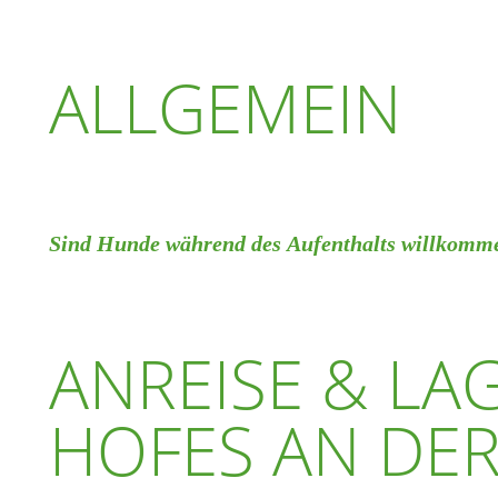
ALLGEMEIN
Sind Hunde während des Aufenthalts willkomm
Ja, Hunde sind willkommen. Der Hof und die Umgebung eignen 
Zeit mit Hund. Wichtig ist ein rücksichtsvoller Umgang gegenü
ANREISE & LA
Hof.
Die Mitnahme eines Hundes ist nach vorheriger Absprache mögl
HOFES AN DE