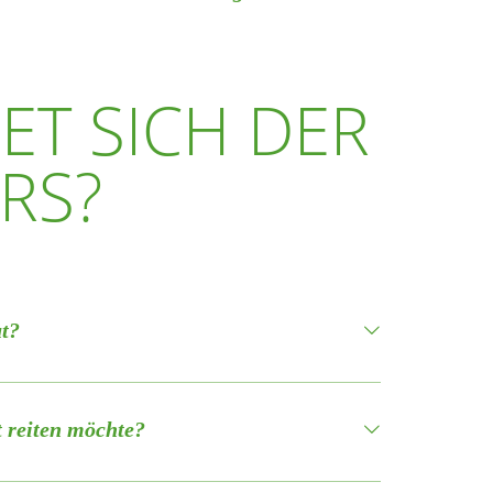
anzubieten. Aktuell sind diese noch nicht vorhanden,
in den Fahrplan oder ein Anruf reicht meist aus. Das
iel mehrere öffentliche Lademöglichkeiten, unter
n der Saison auch sonntags geöffnet. Zusätzlich gibt es
werden bei uns in der Region Leerfahrten vermieden
formation.
und Frühstücksangeboten sowie weitere Geschäfte für
ET SICH DER
ahlreiche Einkaufs- und Versorgungsmöglichkeiten –
RS?
tbringsel.
ut?
, Natur und persönlicher Atmosphäre suchen. Viele
bewusst keinen klassischen Hotelurlaub möchten,
t reiten möchte?
ngeboten flexibel gestaltet werden kann.
ste verbringen ihren Urlaub ganz ohne Reiten und
er Alleinreisende, die Ruhe, Weite und Nähe zur