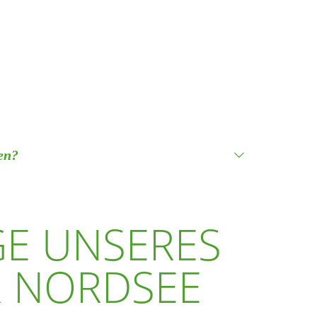
en?
sich gut für Spaziergänge, Ausflüge und entspannte
ber anderen Gästen, Kindern und den Tieren auf dem
GE UNSERES
ich und mit einer separaten Gebühr verbunden.
R NORDSEE