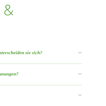
vieles ergibt sich ganz entspannt vor Ort.
 &
terscheiden sie sich?
e, Lage und Zuschnitt unterscheiden – passend für
lick über die unterschiedlichen Wohnungstypen:
ohnungen?
n und für 5–6 Personen geeignet. Sie befinden sich
n entspannt ankommen und direkt in den Urlaub starten
r Familien mit kleinen Kindern. Wohnung Nr. 2 ist
rner Fernseher sowie eine Musik- bzw.
 über zwei Schlafzimmer und einen Wohnraum in einer