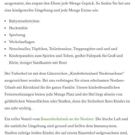
ausgestattet, das erspart den Eltern jede Menge Gepäck. So finden Sie bei uns
eine kindgerechte Umgebung und jede Menge Extras wie:
Babyreisebettchen
Hochstühle
Spielzeug
Wickelauflagen
Notschnuller, Töpfchen, Toilettensitze, Treppengitter und und und
Kinderparadies zum Spielen und Toben, großer Fuhrpark für Groß und
Klein, riesiger Sandkasten mit Boot
Der Traberhof ist mit dem Gütezeichen „Kinderferienland Niedersachsen“
ausgezeichnet worden. Bei uns verbringen Sie einen erholsamen Nordsee-
Urlaub mit Kleinkind für die ganze Familie. Unsere kinderfreundlichen
Ferienwohnungen bieten jede Menge Platz und der Hof liegt abseits von
gefährlichen Wasserflächen oder Straßen, denn die Sicherheit Ihres Kindes ist
uns sehr wichtig.
Ein toller Vorteil vom
Bauernhofurlaub an der Nordsee
: Die frische Luft und
die natürliche Umgebung sind gesund und helfen dem Immunsystem.
Studien zufolge leiden Kinder, die auf einem Bauernhof aufgewachsen sind,