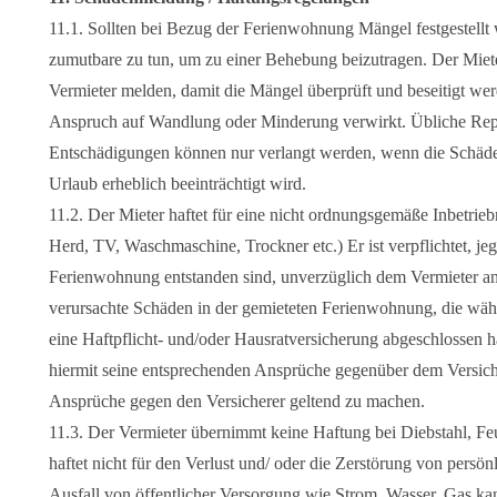
11.1. Sollten bei Bezug der Ferienwohnung Mängel festgestellt we
zumutbare zu tun, um zu einer Behebung beizutragen. Der Mie
Vermieter melden, damit die Mängel überprüft und beseitigt we
Anspruch auf Wandlung oder Minderung verwirkt. Übliche Repa
Entschädigungen können nur verlangt werden, wenn die Schäden
Urlaub erheblich beeinträchtigt wird.
11.2. Der Mieter haftet für eine nicht ordnungsgemäße Inbetrie
Herd, TV, Waschmaschine, Trockner etc.) Er ist verpflichtet, je
Ferienwohnung entstanden sind, unverzüglich dem Vermieter anzu
verursachte Schäden in der gemieteten Ferienwohnung, die wäh
eine Haftpflicht- und/oder Hausratversicherung abgeschlossen hat
hiermit seine entsprechenden Ansprüche gegenüber dem Versiche
Ansprüche gegen den Versicherer geltend zu machen.
11.3. Der Vermieter übernimmt keine Haftung bei Diebstahl, F
haftet nicht für den Verlust und/ oder die Zerstörung von persö
Ausfall von öffentlicher Versorgung wie Strom, Wasser, Gas ka