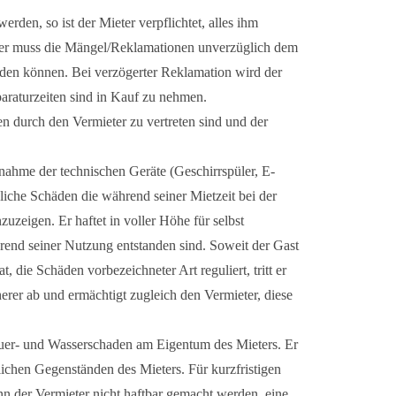
rden, so ist der Mieter verpflichtet, alles ihm
ter muss die Mängel/Reklamationen unverzüglich dem
rden können. Bei verzögerter Reklamation wird der
raturzeiten sind in Kauf zu nehmen.
 durch den Vermieter zu vertreten sind und der
bnahme der technischen Geräte (Geschirrspüler, E-
gliche Schäden die während seiner Mietzeit bei der
zeigen. Er haftet in voller Höhe für selbst
rend seiner Nutzung entstanden sind. Soweit der Gast
, die Schäden vorbezeichneter Art reguliert, tritt er
rer ab und ermächtigt zugleich den Vermieter, diese
euer- und Wasserschaden am Eigentum des Mieters. Er
nlichen Gegenständen des Mieters. Für kurzfristigen
nn der Vermieter nicht haftbar gemacht werden, eine