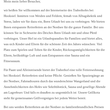
Moin moin lieber Besucher,
wir heißen Sie willkommen auf der Internetseite des Traberhofes bei
Hooksiel. Inmitten von Weiden und Feldern, fernab von Alltagshektik und
Stress, laden wir Sie dazu ein, Ihren Urlaub bei uns zu verbringen. Wir bieten
Ihnen entspannte Reiterferien an der Nordsee für die ganze Familie. Bei uns
können Sie in Sichtweite des Deiches Ihren Urlaub mit und ohne Pferd
verbringen. Unser Hof ist ein Urlaubsparadies für Familien und bietet alles,
was sich Kinder und Eltern für die schönste Zeit des Jahres wünschen: Viel
Platz zum Spielen und Toben für die Kinder, Rückzugsmöglichkeiten für die
Eltern, heilkräftige Luft und zum Entspannen eine Sauna und ein
Fitnessraum.
Für Paare und Alleinreisende bietet der Traberhof eine tolle Ferienwohnung
bei Hooksiel. Reiterferien sind keine Pflicht: Genießen Sie Spaziergänge an
der Nordsee, Fahrradtouren durch das wunderschöne Wangerland und die
Annehmlichkeiten des Hofes wie Sektfrühstück, Sauna und gesellige Abende
am Lagerfeuer. Und falls es draußen zu ungemütlich ist: Unsere Grillkota
steht für gemeinsames Grillvergnügen bei jedem Wetter bereit.
Bei uns werden Reiterferien an der Nordsee zu familienfreundlichen Preisen