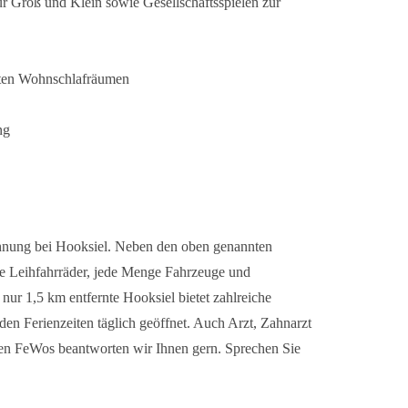
ür Groß und Klein sowie Gesellschaftsspielen zur
erten Wohnschlafräumen
ng
hnung bei Hooksiel. Neben den oben genannten
e Leihfahrräder, jede Menge Fahrzeuge und
 nur 1,5 km entfernte Hooksiel bietet zahlreiche
den Ferienzeiten täglich geöffnet. Auch Arzt, Zahnarzt
ren FeWos beantworten wir Ihnen gern. Sprechen Sie